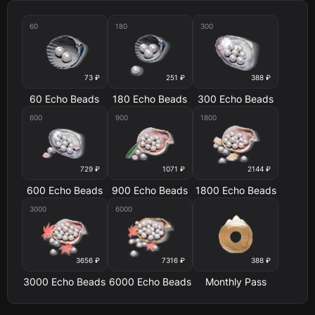
60
180
300
73 ₽
251 ₽
388 ₽
60 Echo Beads
180 Echo Beads
300 Echo Beads
600
900
1800
729 ₽
1071 ₽
2144 ₽
600 Echo Beads
900 Echo Beads
1800 Echo Beads
3000
6000
3656 ₽
7316 ₽
388 ₽
3000 Echo Beads
6000 Echo Beads
Monthly Pass