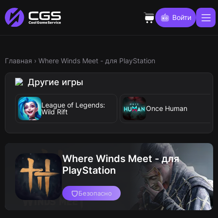
Войти
Главная
›
Where Winds Meet - для PlayStation
Другие игры
League of Legends:
Once Human
Wild Rift
Where Winds Meet - для
PlayStation
Безопасно