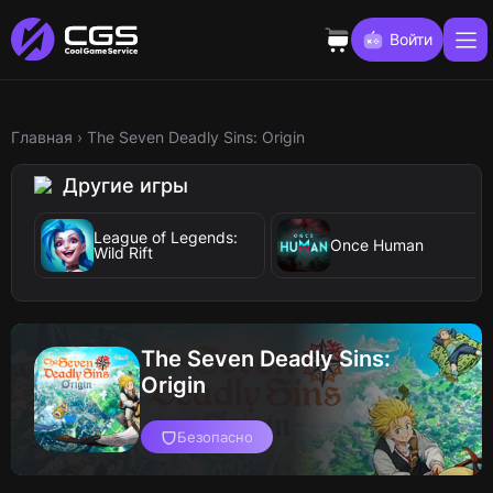
Войти
Главная
›
The Seven Deadly Sins: Origin
Другие игры
League of Legends:
Once Human
Wild Rift
The Seven Deadly Sins:
Origin
Безопасно