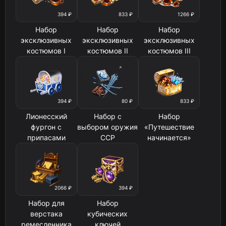
394 ₽
833 ₽
1266 ₽
Набор
Набор
Набор
эксклюзивных
эксклюзивных
эксклюзивных
костюмов I
костюмов II
костюмов III
394 ₽
80 ₽
833 ₽
Лионесский
Набор с
Набор
фургон с
выбором оружия
«Путешествие
припасами
ССР
начинается»
2066 ₽
394 ₽
Набор для
Набор
верстака
кубических
ремесленника
ключей