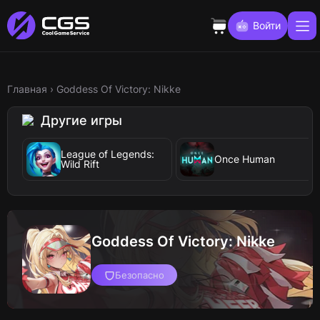
Войти
Главная
›
Goddess Of Victory: Nikke
Другие игры
League of Legends:
Once Human
Wild Rift
Goddess Of Victory: Nikke
Безопасно