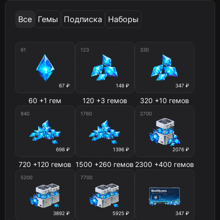
Все
Гемы
Подписка
Наборы
61
123
330
67 ₽
148 ₽
347 ₽
60 +1 гем
120 +3 гемов
320 +10 гемов
840
1760
2700
698 ₽
1396 ₽
2076 ₽
720 +120 гемов
1500 +260 гемов
2300 +400 гемов
5200
7700
3892 ₽
5925 ₽
347 ₽