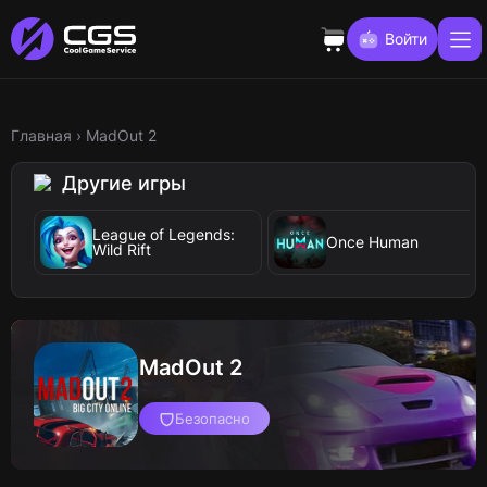
Войти
Главная
›
MadOut 2
Другие игры
League of Legends:
Once Human
Wild Rift
MadOut 2
Безопасно