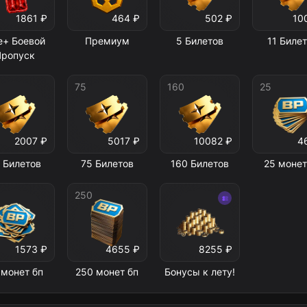
1861 ₽
464 ₽
502 ₽
10
te+ Боевой
Премиум
5 Билетов
11 Биле
Пропуск
75
160
25
2007 ₽
5017 ₽
10082 ₽
4
 Билетов
75 Билетов
160 Билетов
25 монет
250
1573 ₽
4655 ₽
8255 ₽
 монет бп
250 монет бп
Бонусы к лету!