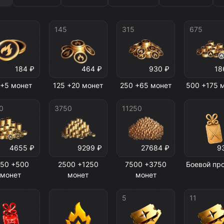
145
315
675
184 ₽
464 ₽
930 ₽
18
 +5 монет
125 +20 монет
250 +65 монет
500 +175 
0
3750
11250
4655 ₽
9299 ₽
27684 ₽
9
250 +500
2500 +1250
7500 +3750
Боевой пр
монет
монет
монет
5
11