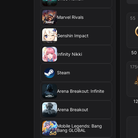
Marvel Rivals
55
Genshin Impact
50
Infinity Nikki
175
Steam
Arena Breakout: Infinite
1
Arena Breakout
Mobile Legends: Bang
Bang GLOBAL