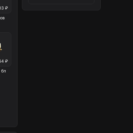
03 ₽
тов
64 ₽
 бп