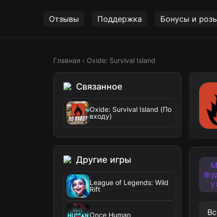
Отзывы
Поддержка
Бонусы и роз
Главная
›
Oxide: Survival Island
Связанное
Oxide: Survival Island (По
входу)
Другие игры
М
у
League of Legends: Wild
у
Rift
Вс
Once Human