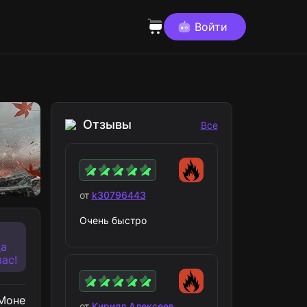
Войти
Отзывы
Все
от
k30796443
Очень быстро
да
ас!
Монеты боевого пропуска
Персональные предложе
от
Кирилл Алексеев