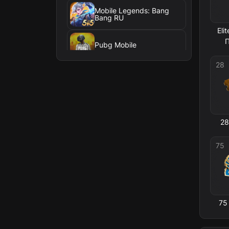
Mobile Legends: Bang
Bang RU
Eli
Pubg Mobile
28
FC Mobile
Cookie Run: Kingdom
28
Oxide: Survival Island (По
входу)
75
Oxide: Survival Island
Brawl Stars
75
Dunk City Dynasty