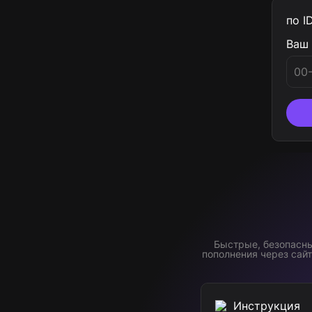
по I
Clash Royale
Ваш 
World of Tanks Blitz (WoT)
Raid: Shadow Legends
Free Fire
Avakin Life
Быстрые, безопасны
Neverness to Everness
пополнения через сай
Zepeto
Инструкция