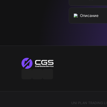
mo.co
Описание
Life Makeover
Marvel Snap
League of Legends
Jujutsu Kaisen Phantom
Parade
AFK Journey
Clash of Clans
UNI PLAN TRADING LIMI