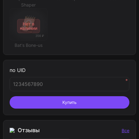
Shaper
Нет в
наличии
356 ₽
Bat's Bone-us
по UID
*
Купить
Отзывы
Все