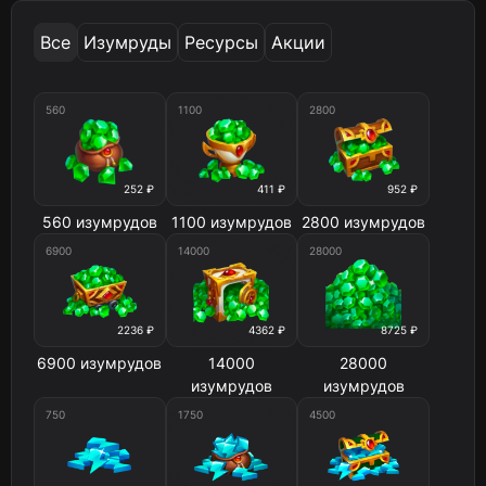
Все
Изумруды
Ресурсы
Акции
560
1100
2800
252 ₽
411 ₽
952 ₽
560 изумрудов
1100 изумрудов
2800 изумрудов
6900
14000
28000
2236 ₽
4362 ₽
8725 ₽
6900 изумрудов
14000
28000
изумрудов
изумрудов
750
1750
4500