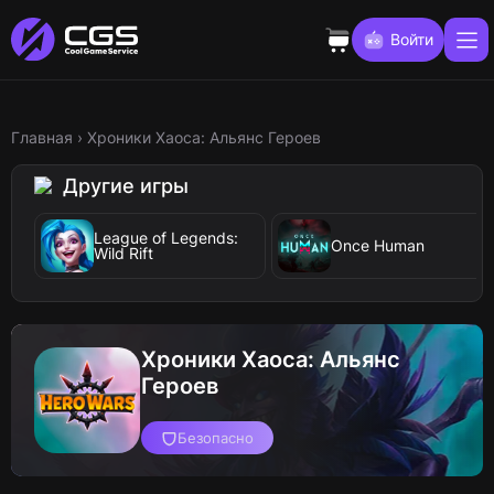
Войти
Главная
›
Хроники Хаоса: Альянс Героев
Другие игры
League of Legends:
Once Human
Wild Rift
Хроники Хаоса: Альянс
Героев
Безопасно