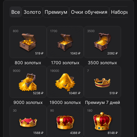
Все
Золото
Премиум
Очки обучения
Наборы но
800
1700
3500
519 ₽
1043 ₽
2092 ₽
800 золотых
1700 золотых
3500 золотых
9000
19000
7
5238 ₽
10481 ₽
519 ₽
9000 золотых
19000 золотых
Премиум 7 дней
30
90
180
1568 ₽
4388 ₽
8148 ₽