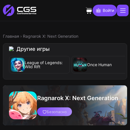
Войти
Главная
›
Ragnarok X: Next Generation
Другие игры
League of Legends:
Once Human
Wild Rift
Ragnarok X: Next Generation
Безопасно