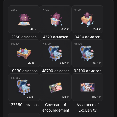
2360
4720
9490
411 ₽
837 ₽
1674 ₽
2360 алмазов
4720 алмазов
9490 алмазов
19380
48700
98100
2936 ₽
8337 ₽
14677 ₽
19380 алмазов
48700 алмазов
98100 алмазов
137550
23351 ₽
1135 ₽
1927 ₽
137550 алмазов
Covenant of
Assurance of
encouragement
Exclusivity