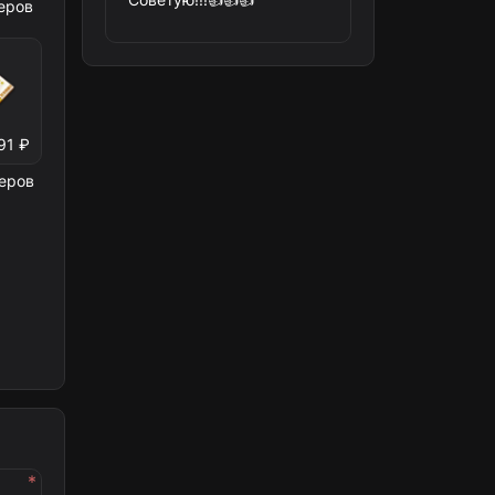
еров
91 ₽
еров
*