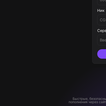
Ник
Cookie Run: Kingdom
Oxide: Survival Island (По
входу)
Сер
Oxide: Survival Island
Brawl Stars
Dunk City Dynasty
Clash Royale
World of Tanks Blitz (WoT)
Быстрые, безопасны
пополнения через сай