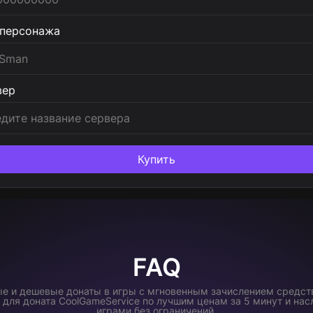
 персонажа
вер
Купить
FAQ
е и дешевые донаты в игры с мгновенным зачислением средств
т для доната CoolGameService по лучшим ценам за 5 минут и н
играми без ограничений.