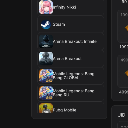
99
Infinity Nikki
199
Steam
Arena Breakout: Infinite
199
Arena Breakout
49
Mobile Legends: Bang
Bang GLOBAL
Mobile Legends: Bang
499
Bang RU
Pubg Mobile
UID
FC Mobile