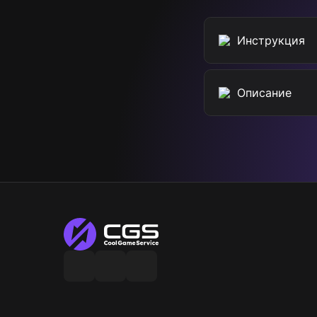
Raid: Shadow Legends
Инструкция
Free Fire
Описание
Avakin Life
Neverness to Everness
Zepeto
mo.co
Life Makeover