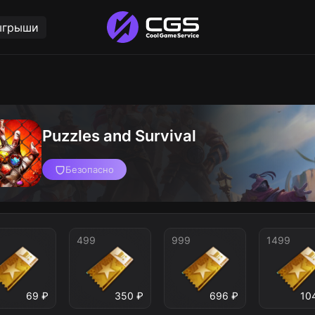
ыгрыши
Puzzles and Survival
Безопасно
499
999
1499
69 ₽
350 ₽
696 ₽
10