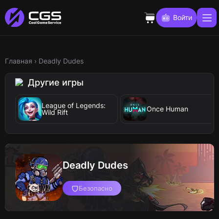
Войти
Главная
›
Deadly Dudes
Другие игры
League of Legends:
Once Human
Wild Rift
Deadly Dudes
Безопасно