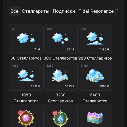
Все
Стеллариты
Подписки
Tidal Resonance
Time
60
300
980
74 ₽
371 ₽
1185 ₽
60 Стелларитов
300 Стелларитов
980 Стелларитов
1980
3280
6480
2351 ₽
3653 ₽
7895 ₽
1980
3280
6480
Стелларитов
Стелларитов
Стелларитов