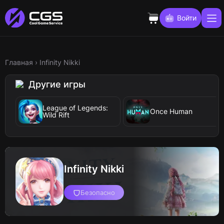
Войти
Главная
›
Infinity Nikki
Другие игры
League of Legends:
Once Human
Wild Rift
Infinity Nikki
Безопасно