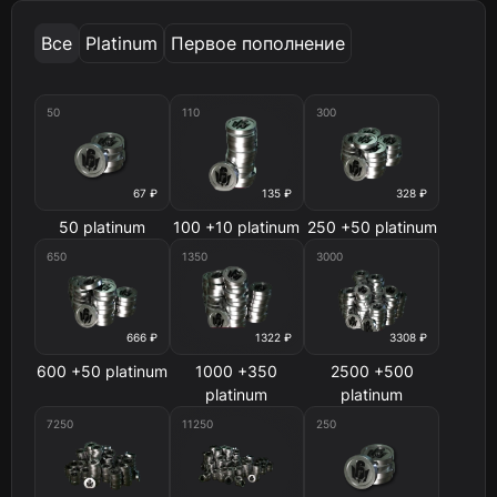
Все
Platinum
Первое пополнение
50
110
300
67 ₽
135 ₽
328 ₽
50 platinum
100 +10 platinum
250 +50 platinum
650
1350
3000
666 ₽
1322 ₽
3308 ₽
600 +50 platinum
1000 +350
2500 +500
platinum
platinum
7250
11250
250