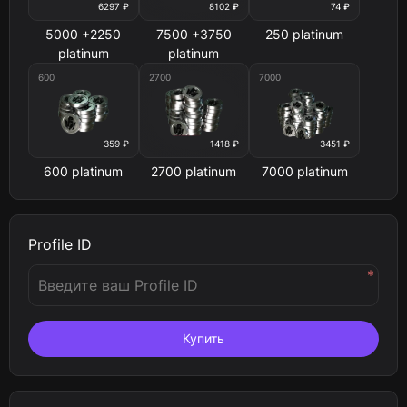
6297 ₽
8102 ₽
74 ₽
5000 +2250
7500 +3750
250 platinum
platinum
platinum
600
2700
7000
359 ₽
1418 ₽
3451 ₽
600 platinum
2700 platinum
7000 platinum
Profile ID
*
Купить