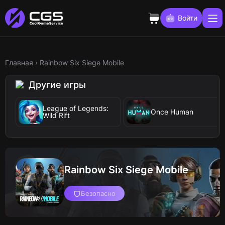
Войти
Главная
›
Rainbow Six Siege Mobile
Другие игры
League of Legends:
Once Human
Wild Rift
Rainbow Six Siege Mobile
Безопасно